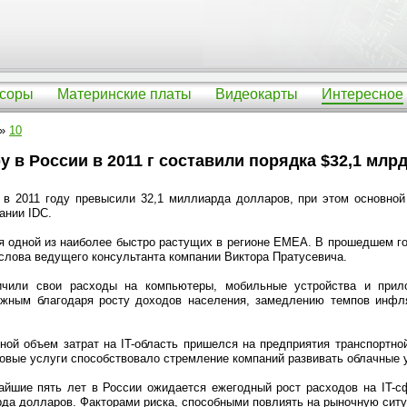
соры
Материнские платы
Видеокарты
Интересное
»
10
у в России в 2011 г составили порядка $32,1 млрд
 в 2011 году превысили 32,1 миллиарда долларов, при этом основно
ании IDC.
я одной из наиболее быстро растущих в регионе ЕМЕА. В прошедшем го
 слова ведущего консультанта компании Виктора Пратусевича.
ичили свои расходы на компьютеры, мобильные устройства и прил
ожным благодаря росту доходов населения, замедлению темпов инфля
ной объем затрат на IT-область пришелся на предприятия транспортно
овые услуги способствовало стремление компаний развивать облачные у
айшие пять лет в России ожидается ежегодный рост расходов на IT-с
рда долларов. Факторами риска, способными повлиять на рыночную сит