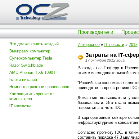
Производители
Процес
Это должен знать каждый
Интересное
»
IT новости
»
2012
Выбираем компьютер
Затраты на IT-сфер
Суперкомпьютер Tesla
17 октября 2012 года
Razor Switchblade
Расходы на IT-сферу в России
AMD PhenomII X6 1090T
отчете исследовательской комп
Блоки питания
"Российская экономика являетс
Немного о разгоне процессоров
приводятся в пресс-релизе IDC
Как защитить зрение от
Домашние пользователи увел
компьютера
безопасности. Это стало возм
IT новости
говорится в отчете IDC.
В корпоративном секторе основ
инфраструктурные и консалтинг
Согласно прогнозу IDC, в ближ
составить порядка 47,3 миллиа