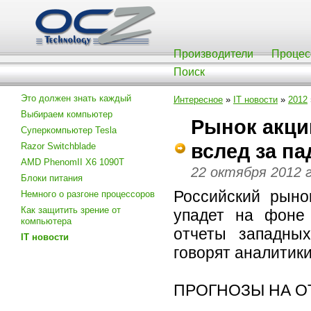
Производители
Процес
Поиск
Это должен знать каждый
Интересное
»
IT новости
»
2012
Выбираем компьютер
Рынок акци
Суперкомпьютер Tesla
вслед за п
Razor Switchblade
AMD PhenomII X6 1090T
22 октября 2012 
Блоки питания
Российский рыно
Немного о разгоне процессоров
Как защитить зрение от
упадет на фоне
компьютера
отчеты западны
IT новости
говорят аналитики
ПРОГНОЗЫ НА О