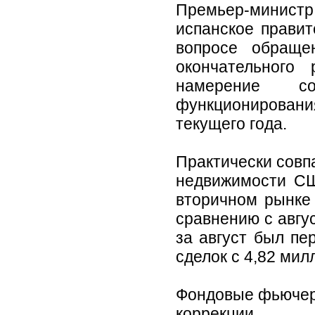
Премьер-минис
испанское правит
вопросе обращ
окончательного
намерение с
функционирован
текущего года.
Практически совп
недвижимости СШ
вторичном рынке
сравнению с авгу
за август был пе
сделок с 4,82 мил
Фондовые фьючер
коррекции.