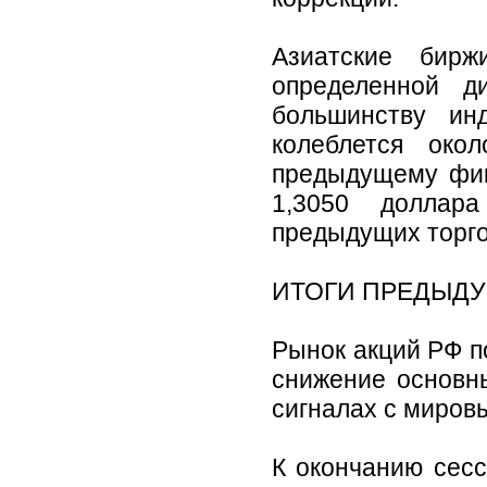
Азиатские бир
определенной д
большинству ин
колеблется око
предыдущему фикс
1,3050 доллар
предыдущих торго
ИТОГИ ПРЕДЫДУ
Рынок акций РФ п
снижение основн
сигналах с миров
К окончанию сесс