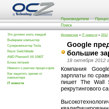
Производители
Процес
Поиск
Это должен знать каждый
Интересное
»
IT новости
»
2012
Выбираем компьютер
Google пре
Суперкомпьютер Tesla
большие за
Razor Switchblade
AMD PhenomII X6 1090T
18 октября 2012 
Блоки питания
Компания Googl
Немного о разгоне процессоров
Как защитить зрение от
зарплаты по срав
компьютера
пишет The Wall 
IT новости
рекрутингового са
Высокотехнол
квалифицирован