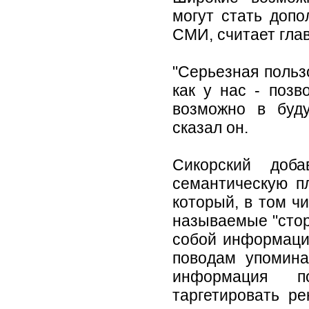
могут стать допо
СМИ, считает гла
"Серьезная польз
как у нас - позв
возможно в буду
сказал он.
Сикорский доб
семантическую п
который, в том ч
называемые "стор
собой информацию
поводам упоминае
информация п
таргетировать р