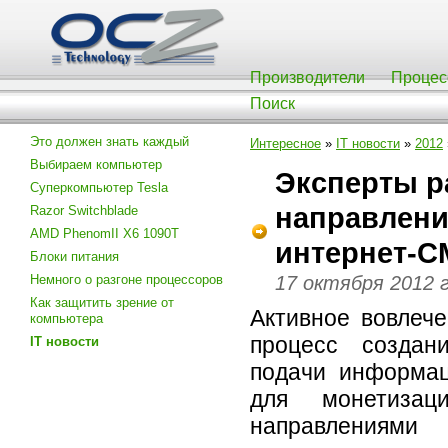
Производители
Процес
Поиск
Это должен знать каждый
Интересное
»
IT новости
»
2012
Выбираем компьютер
Эксперты р
Суперкомпьютер Tesla
направлени
Razor Switchblade
AMD PhenomII X6 1090T
интернет-
Блоки питания
Немного о разгоне процессоров
17 октября 2012 
Как защитить зрение от
Активное вовлече
компьютера
процесс создан
IT новости
подачи информац
для монетизац
направлениями